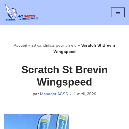
Aller
au
contenu
Accueil
»
29 candidats pour un élu
»
Scratch St Brevin
Wingspeed
Scratch St Brevin
Wingspeed
par
Manager ACSS
1 avril, 2026