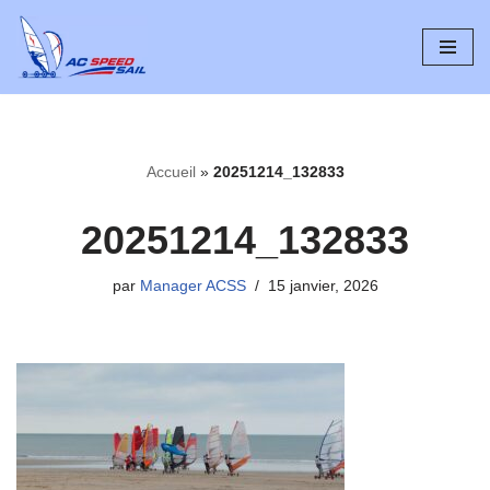
Aller
au
contenu
Accueil
»
20251214_132833
20251214_132833
par
Manager ACSS
15 janvier, 2026