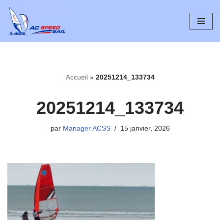
Aller
au
contenu
Accueil
»
20251214_133734
20251214_133734
par
Manager ACSS
15 janvier, 2026