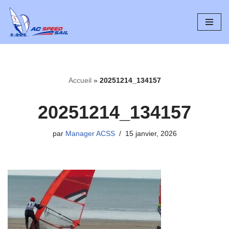
Aller
au
contenu
Accueil
»
20251214_134157
20251214_134157
par
Manager ACSS
15 janvier, 2026