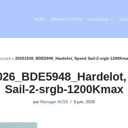
ACSS
Adhérer à l’ACSS
La pratique
Sais
ccueil
»
20251026_BDE5948_Hardelot, Speed Sail-2-srgb-1200Km
026_BDE5948_Hardelot,
Sail-2-srgb-1200Kmax
par
Manager ACSS
9 juin, 2026