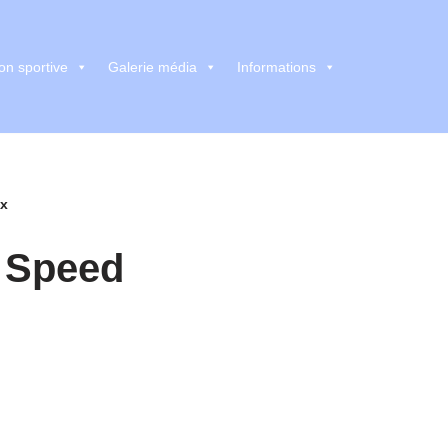
on sportive
Galerie média
Informations
ax
 Speed