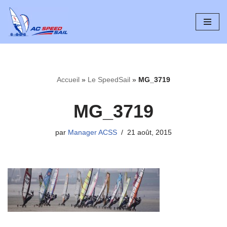
Aller
au
contenu
Accueil
»
Le SpeedSail
»
MG_3719
MG_3719
par
Manager ACSS
21 août, 2015