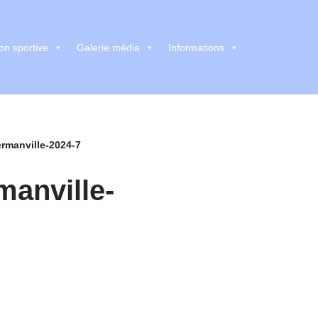
on sportive
Galerie média
Informations
rmanville-2024-7
anville-