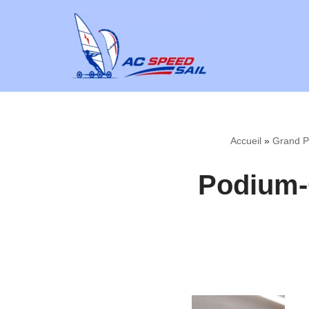
Aller
au
contenu
Accueil
»
Grand Pr
Podium-