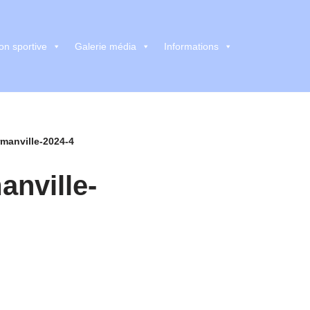
on sportive
Galerie média
Informations
manville-2024-4
nville-