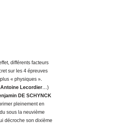
fet, différents facteurs
ret sur les 4 épreuves
plus « physiques ».
, Antoine Lecordier
…)
enjamin DE SCHYNCK
xprimer pleinement en
endu sous la neuvième
i décroche son dixième