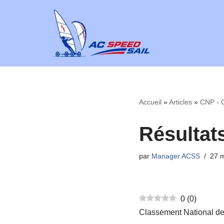
Aller
au
contenu
Accueil
»
Articles
»
CNP - C
Résultat
par
Manager ACSS
27 m
0
(
0
)
Classement National de