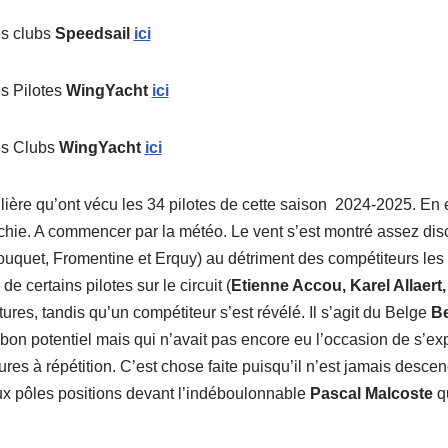
es clubs
Speedsail
ici
s Pilotes
WingYacht
ici
es Clubs
WingYacht
ici
lière qu’ont vécu les 34 pilotes de cette saison 2024-2025. En ef
chie. A commencer par la météo. Le vent s’est montré assez disc
ouquet, Fromentine et Erquy) au détriment des compétiteurs les 
certains pilotes sur le circuit (
Etienne Accou, Karel Allaert
ures, tandis qu’un compétiteur s’est révélé. Il s’agit du Belge
B
bon potentiel mais qui n’avait pas encore eu l’occasion de s’e
res à répétition. C’est chose faite puisqu’il n’est jamais desc
ux pôles positions devant l’indéboulonnable
Pascal Malcoste
qu