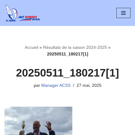
Aller
au
contenu
Accueil
»
Résultats de la saison 2024-2025
»
20250511_180217[1]
20250511_180217[1]
par
Manager ACSS
27 mai, 2025