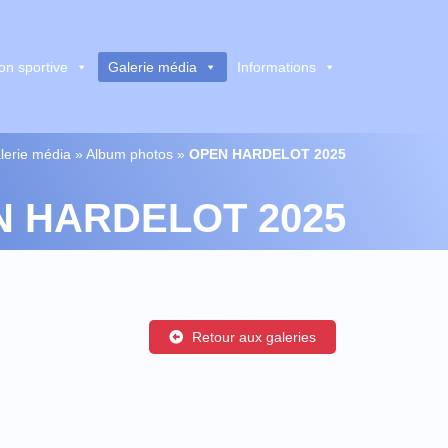
on sportive
Galerie média
Informations
lerie média
»
Album photos
»
OPEN HARDELOT 2025
 HARDELOT 2025
Retour aux galeries