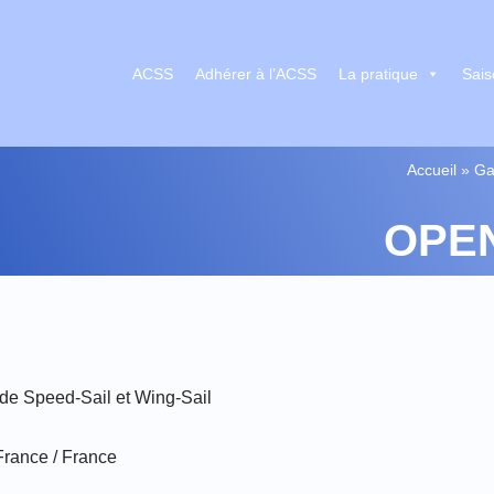
ACSS
Adhérer à l’ACSS
La pratique
Sais
Accueil
»
Ga
OPEN
de Speed-Sail et Wing-Sail
 France / France