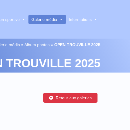
on sportive
Galerie média
Informations
lerie média
»
Album photos
»
OPEN TROUVILLE 2025
 TROUVILLE 2025
Retour aux galeries