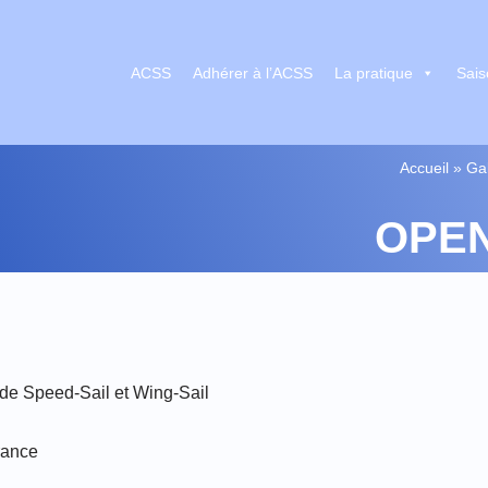
ACSS
Adhérer à l’ACSS
La pratique
Sais
Accueil
»
Ga
OPEN
de Speed-Sail et Wing-Sail
rance